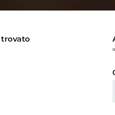
trovato
N